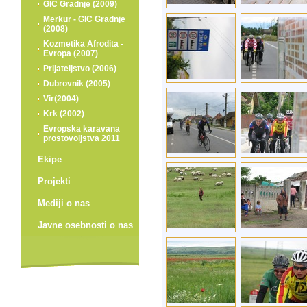
GIC Gradnje (2009)
Merkur - GIC Gradnje
(2008)
Kozmetika Afrodita -
Evropa (2007)
Prijateljstvo (2006)
Dubrovnik (2005)
Vir(2004)
Krk (2002)
Evropska karavana
prostovoljstva 2011
Ekipe
Projekti
Mediji o nas
Javne osebnosti o nas