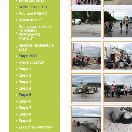
SONELEX 2011
SONELEX (2010)
Priprave RABAC
Vzpon na Boč
Humanitarna akcija
"S KOLESI
POMAGAMO
MARKU"
Sponzorji in donatorji
2010
Etape 2010
predetapa2010
Etapa 1
Etapa 2
Etapa 3
Etapa 4
Etapa 5
Etapa 6
Etapa 7
Etapa 8
Etapa 9
Zaključna prireditev