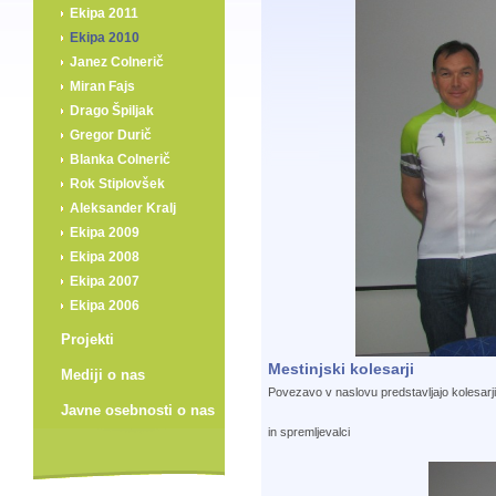
Ekipa 2011
Ekipa 2010
Janez Colnerič
Miran Fajs
Drago Špiljak
Gregor Durič
Blanka Colnerič
Rok Stiplovšek
Aleksander Kralj
Ekipa 2009
Ekipa 2008
Ekipa 2007
Ekipa 2006
Projekti
Mestinjski kolesarji
Mediji o nas
Povezavo v naslovu predstavljajo kolesarji
Javne osebnosti o nas
in spremljevalci