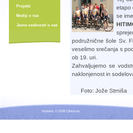
Projekti
etapo 
se im
Mediji o nas
HITI
Javne osebnosti o nas
sprej
podružnične šole Sv. F
veselimo srečanja s po
ob 19. uri.
Zahvaljujemo se vodst
naklonjenost in sodelov
Foto: Jože Strniša
Vsebina: © 2008 Ciklosvet