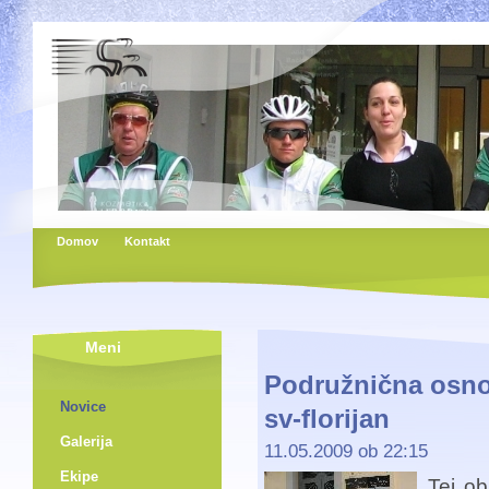
Domov
Kontakt
Meni
Podružnična osnov
Novice
sv-florijan
Galerija
11.05.2009 ob 22:15
Ekipe
Tej ob